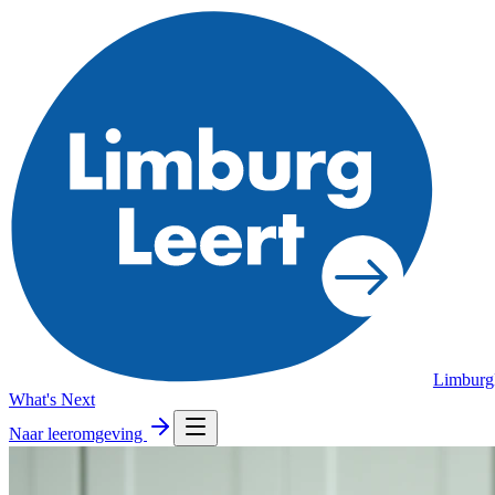
Limburg
What's Next
Naar leeromgeving